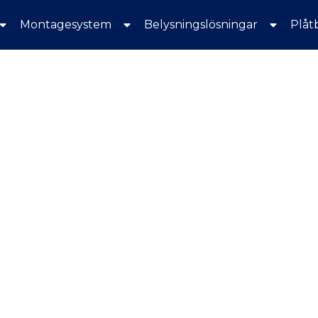
Montagesystem
Belysningslösningar
Plåt
 MED OCH INSPIRERAR