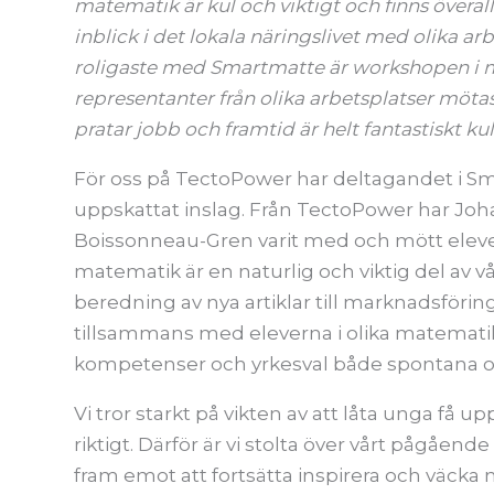
matematik är kul och viktigt och finns överal
inblick i det lokala näringslivet med olika ar
roligaste med Smartmatte är workshopen i m
representanter från olika arbetsplatser möt
pratar jobb och framtid är helt fantastiskt kul
För oss på TectoPower har deltagandet i Sm
uppskattat inslag. Från TectoPower har Jo
Boissonneau-Gren varit med och mött elever,
matematik är en naturlig och viktig del av vå
beredning av nya artiklar till marknadsföri
tillsammans med eleverna i olika matemati
kompetenser och yrkesval både spontana oc
Vi tror starkt på vikten av att låta unga f
riktigt. Därför är vi stolta över vårt pågåe
fram emot att fortsätta inspirera och väcka 