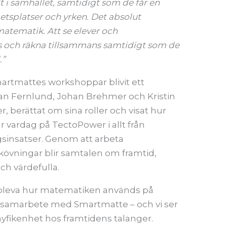
lt i samhället, samtidigt som de får en
betsplatser och yrken. Det absolut
atematik. Att se elever och
as och räkna tillsammans samtidigt som de
.”
artmattes workshoppar blivit ett
han Fernlund, Johan Brehmer och Kristin
 berättat om sina roller och visat hur
r vardag på TectoPower i allt från
ngsinsatser. Genom att arbeta
kövningar blir samtalen om framtid,
h värdefulla.
å uppleva hur matematiken används på
nde samarbete med Smartmatte – och vi ser
nyfikenhet hos framtidens talanger.