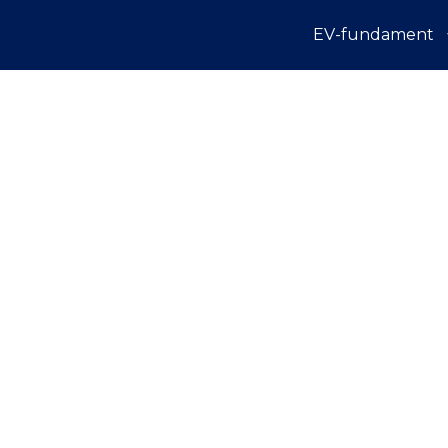
Hoppa
EV-fundament
till
innehåll
TECTOPOWER ÄR