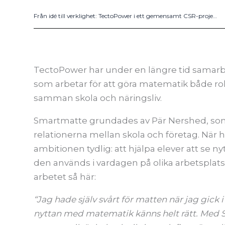
Från idé till verklighet: TectoPower i ett gemensamt CSR-projekt för skolgång och trygghet i Zambia
TectoPower har under en längre tid sama
som arbetar för att göra matematik både ro
samman skola och näringsliv.
Smartmatte grundades av Pär Nershed, som 
relationerna mellan skola och företag. När 
ambitionen tydlig: att hjälpa elever att se
den används i vardagen på olika arbetsplatse
arbetet så här:
“Jag hade själv svårt för matten när jag gick i
nyttan med matematik känns helt rätt. Med Sm