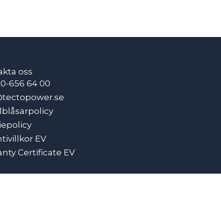
akta oss
40-656 64 00
@tectopower.se
lblåsarpolicy
epolicy
tivillkor EV
nty Certificate EV
)
tivillkor PV
tagesystem)