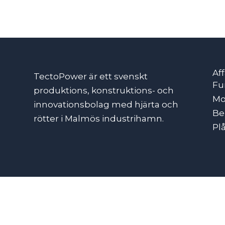
Af
TectoPower är ett svenskt
Fu
produktions, konstruktions- och
Mo
innovationsbolag med hjärta och
Be
rötter i Malmös industrihamn.
Pl