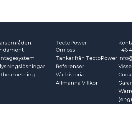
färsområden
TectoPower
Kont
ndament
Om oss
+46 
ntagesystem
Tankar från TectoPower
info
lysningslösningar
Referenser
Visse
åtbearbetning
Vår historia
Cooki
Allmänna Villkor
Garan
Warra
(eng
Garan
(mon